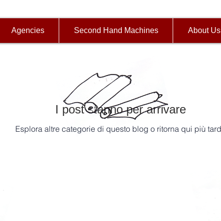
Agencies
Second Hand Machines
About Us
I post stanno per arrivare
Esplora altre categorie di questo blog o ritorna qui più tard