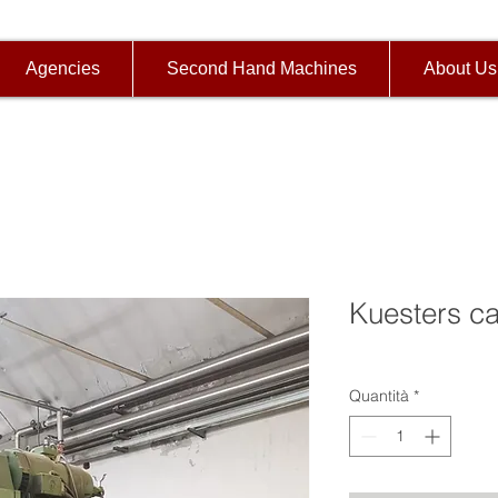
Agencies
Second Hand Machines
About Us
Kuesters ca
Quantità
*